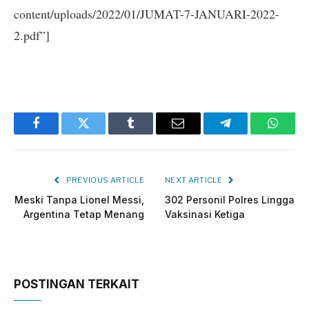
content/uploads/2022/01/JUMAT-7-JANUARI-2022-
2.pdf”]
Facebook
Twitter
Tumblr
Email
Telegram
Whats
PREVIOUS ARTICLE
NEXT ARTICLE
Meski Tanpa Lionel Messi,
302 Personil Polres Lingga
Argentina Tetap Menang
Vaksinasi Ketiga
POSTINGAN TERKAIT