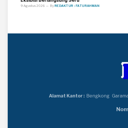
9 Agustus 2026
By
REDAKTUR : FATURAHMAN
Alamat Kantor :
Bengkong
Garam
Nomo