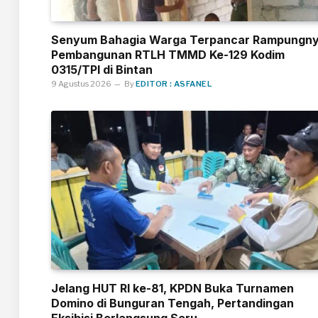
Senyum Bahagia Warga Terpancar Rampungn
Pembangunan RTLH TMMD Ke-129 Kodim
0315/TPI di Bintan
9 Agustus 2026
By
EDITOR : ASFANEL
Jelang HUT RI ke-81, KPDN Buka Turnamen
Domino di Bunguran Tengah, Pertandingan
Eksibisi Berlangsung Seru