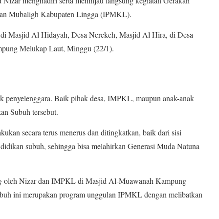
izar menghadiri serta meninjau langsung kegiatan Gerakan
tuan Mubaligh Kabupaten Lingga (IPMKL).
 di Masjid Al Hidayah, Desa Nerekeh, Masjid Al Hira, di Desa
mpung Melukap Laut, Minggu (22/1).
hak penyelenggara. Baik pihak desa, IMPKL, maupun anak-anak
an Subuh tersebut.
akukan secara terus menerus dan ditingkatkan, baik dari sisi
ta didikan subuh, sehingga bisa melahirkan Generasi Muda Natuna
g
oleh Nizar dan IMPKL di Masjid Al-Muawanah Kampung
Subuh ini merupakan program unggulan IPMKL dengan melibatkan