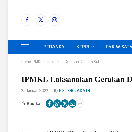
Facebook
X
Instagram
(Twitter)
BERANDA
KEPRI
PARIWISAT
Home
IPMKL Laksanakan Gerakan Didikan Subuh
IPMKL Laksanakan Gerakan D
25 Januari 2022
By
EDITOR : ADMIN
Bagikan