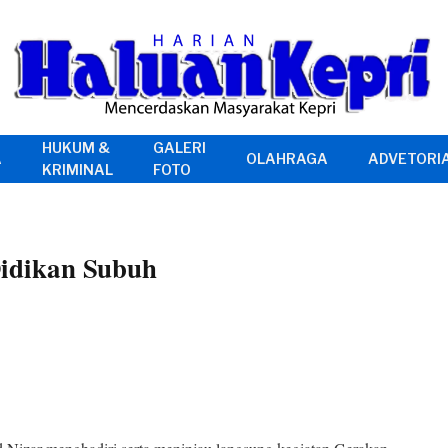
HUKUM &
GALERI
A
OLAHRAGA
ADVETORI
KRIMINAL
FOTO
idikan Subuh