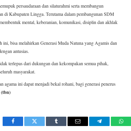
h memupuk persaudaraan dan silaturahmi serta membangun
n di Kabupaten Lingga. Terutama dalam pembangunan SDM
membentuk mental, keberanian, komunikasi, disiplin dan akhlak
h ini, bisa melahirkan Generasi Muda Natuna yang Agamis dan
engan antusias.
dak terlepas dari dukungan dan kekompakan semua pihak,
seluruh masyarakat.
n agama ini dapat menjadi bekal rohani, bagi generasi penerus
(tbn)
.
Facebook
Twitter
Tumblr
Email
Telegram
Wha