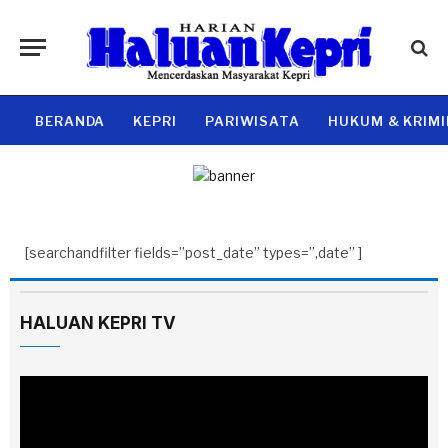
BERANDA
KEPRI
PARIWISATA
HUKUM & KRIM
[searchandfilter fields=”post_date” types=”,date” ]
HALUAN KEPRI TV