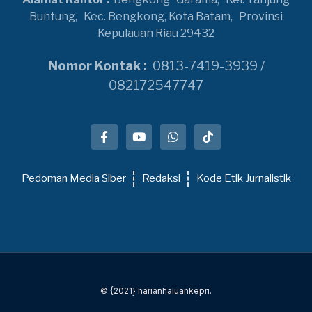
Buntung,
Kec. Bengkong, Kota Batam,
Provinsi
Kepulauan Riau 29432
Nomor Kontak :
0813-7419-3939 /
082172547747
Pedoman Media Siber
Redaksi
Kode Etik Jurnalistik
© {2021} harianhaluankepri.