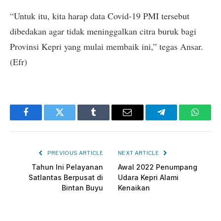
“Untuk itu, kita harap data Covid-19 PMI tersebut
dibedakan agar tidak meninggalkan citra buruk bagi
Provinsi Kepri yang mulai membaik ini,” tegas Ansar.
(Efr)
Facebook
Twitter
Tumblr
Email
Telegram
Whats
PREVIOUS ARTICLE
NEXT ARTICLE
Tahun Ini Pelayanan
Awal 2022 Penumpang
Satlantas Berpusat di
Udara Kepri Alami
Bintan Buyu
Kenaikan