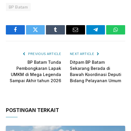
BP Batam
Facebook
Twitter
Tumblr
Email
Telegram
Whats
PREVIOUS ARTICLE
NEXT ARTICLE
BP Batam Tunda
Ditpam BP Batam
Pembongkaran Lapak
Sekarang Berada di
UMKM di Mega Legenda
Bawah Koordinasi Deputi
Sampai Akhir tahun 2026
Bidang Pelayanan Umum
POSTINGAN TERKAIT