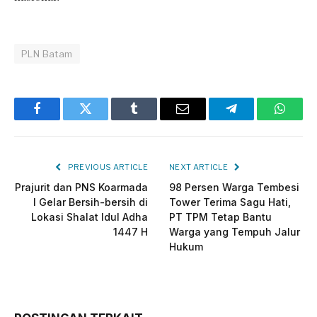
PLN Batam
Facebook
Twitter
Tumblr
Email
Telegram
Whats
PREVIOUS ARTICLE
NEXT ARTICLE
Prajurit dan PNS Koarmada
98 Persen Warga Tembesi
I Gelar Bersih-bersih di
Tower Terima Sagu Hati,
Lokasi Shalat Idul Adha
PT TPM Tetap Bantu
1447 H
Warga yang Tempuh Jalur
Hukum