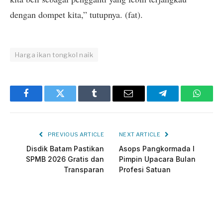
dengan dompet kita,” tutupnya. (fat).
Harga ikan tongkol naik
Facebook
Twitter
Tumblr
Email
Telegram
Whats
PREVIOUS ARTICLE
NEXT ARTICLE
Disdik Batam Pastikan
Asops Pangkormada I
SPMB 2026 Gratis dan
Pimpin Upacara Bulan
Transparan
Profesi Satuan