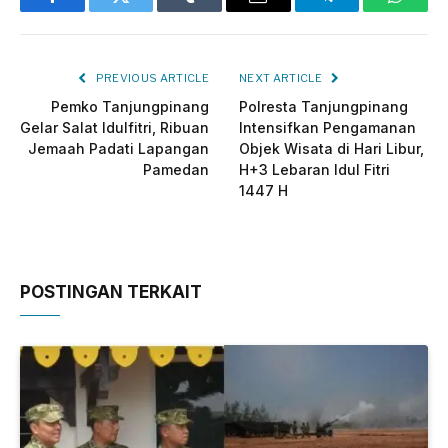
Facebook
Twitter
Tumblr
Email
Telegram
Whats
PREVIOUS ARTICLE
NEXT ARTICLE
Pemko Tanjungpinang
Polresta Tanjungpinang
Gelar Salat Idulfitri, Ribuan
Intensifkan Pengamanan
Jemaah Padati Lapangan
Objek Wisata di Hari Libur,
Pamedan
H+3 Lebaran Idul Fitri
1447 H
POSTINGAN TERKAIT