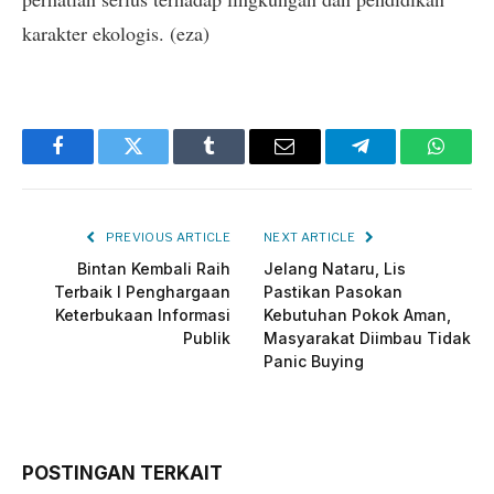
karakter ekologis. (eza)
Facebook
Twitter
Tumblr
Email
Telegram
Whats
PREVIOUS ARTICLE
NEXT ARTICLE
Bintan Kembali Raih
Jelang Nataru, Lis
Terbaik I Penghargaan
Pastikan Pasokan
Keterbukaan Informasi
Kebutuhan Pokok Aman,
Publik
Masyarakat Diimbau Tidak
Panic Buying
POSTINGAN TERKAIT