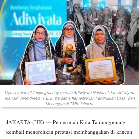
Tiga sekolah di Tanjungpinang meraih Adiwiyata Nasional dan Adiwiyata
Mandiri yang digelar KLHK bersama Kementerian Pendidikan Dasar dan
Menengah di TMII, Jakarta.
JAKARTA (HK) — Pemerintah Kota Tanjungpinang
kembali menorehkan prestasi membanggakan di kancah