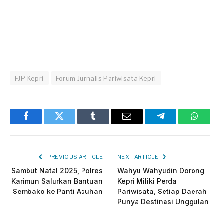
FJP Kepri
Forum Jurnalis Pariwisata Kepri
Facebook
Twitter
Tumblr
Email
Telegram
Whats
PREVIOUS ARTICLE
NEXT ARTICLE
Sambut Natal 2025, Polres
Wahyu Wahyudin Dorong
Karimun Salurkan Bantuan
Kepri Miliki Perda
Sembako ke Panti Asuhan
Pariwisata, Setiap Daerah
Punya Destinasi Unggulan