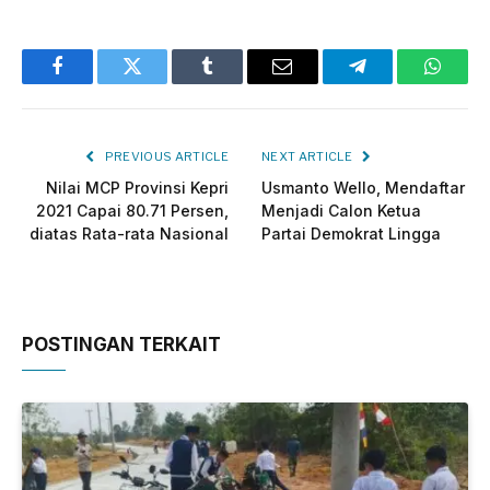
Facebook
Twitter
Tumblr
Email
Telegram
Whats
PREVIOUS ARTICLE
NEXT ARTICLE
Nilai MCP Provinsi Kepri
Usmanto Wello, Mendaftar
2021 Capai 80.71 Persen,
Menjadi Calon Ketua
diatas Rata-rata Nasional
Partai Demokrat Lingga
POSTINGAN TERKAIT