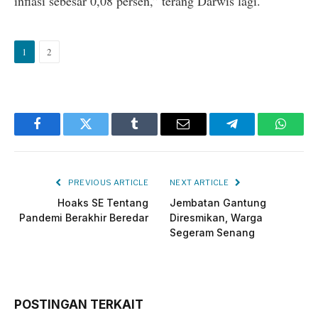
inflasi sebesar 0,08 persen,” terang Darwis lagi.
1
2
Facebook
Twitter
Tumblr
Email
Telegram
Whats
PREVIOUS ARTICLE
NEXT ARTICLE
Hoaks SE Tentang
Jembatan Gantung
Pandemi Berakhir Beredar
Diresmikan, Warga
Segeram Senang
POSTINGAN TERKAIT