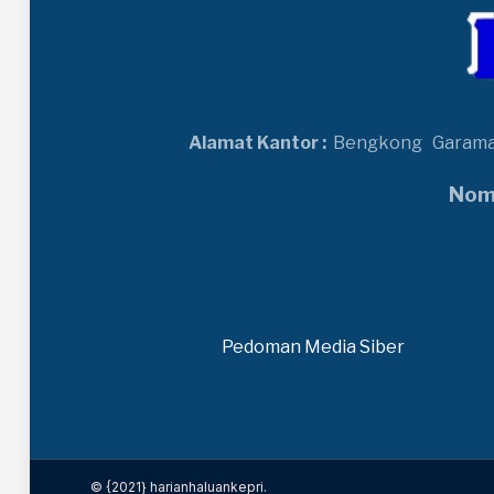
Alamat Kantor :
Bengkong
Garam
Nomo
Pedoman Media Siber
© {2021} harianhaluankepri.