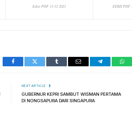
Edisi PDF 13-12-2021
EDIZI PDF
Facebook
Twitter
Tumblr
Email
Telegram
Wha
E
NEXT ARTICLE
2
GUBERNUR KEPRI SAMBUT WISMAN PERTAMA
DI NONGSAPURA DARI SINGAPURA