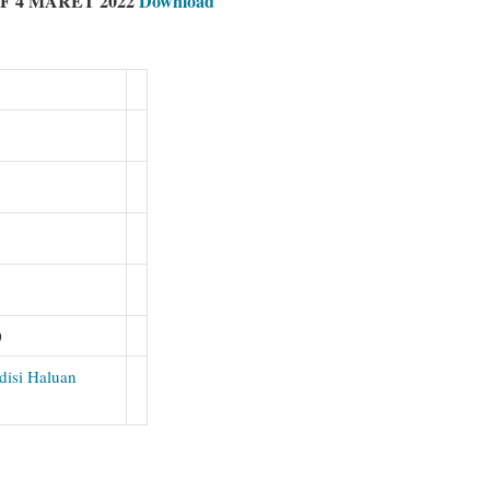
DF 4 MARET 2022
Download
0
disi Haluan