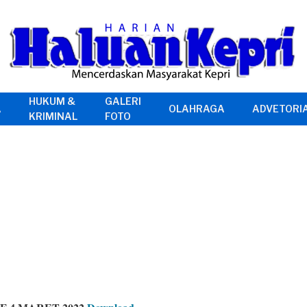
HUKUM &
GALERI
A
OLAHRAGA
ADVETORI
KRIMINAL
FOTO