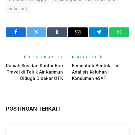
suku laut
Facebook
Twitter
Tumblr
Email
Telegram
Whats
PREVIOUS ARTICLE
NEXT ARTICLE
Rumah Kos dan Kantor Biro
Kemenhub Bentuk Tim
Travel di Teluk Air Karimun
Analisis Keluhan
Diduga Dibakar OTK
Konsumen eSAF
POSTINGAN TERKAIT