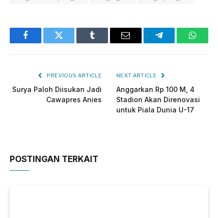
Facebook
Twitter
Tumblr
Email
Telegram
Whats
PREVIOUS ARTICLE
NEXT ARTICLE
Surya Paloh Diisukan Jadi
Anggarkan Rp 100 M, 4
Cawapres Anies
Stadion Akan Direnovasi
untuk Piala Dunia U-17
POSTINGAN TERKAIT