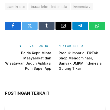
aset kripto
bursa kripto indonesia
kemendag
Facebook
Twitter
Tumblr
Email
Telegram
Whats
PREVIOUS ARTICLE
NEXT ARTICLE
Polda Kepri Minta
Produk Impor di TikTok
Masyarakat dan
Shop Mendominasi,
Wisatawan Unduh Aplikasi
Banyak UMKM Indonesia
Polri Super App
Gulung Tikar
POSTINGAN TERKAIT