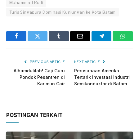
Muhammad Rudi
Turis Singapura Dominasi Kunjungan ke Kota Batam
Facebook
Twitter
Tumblr
Email
Telegram
Whats
PREVIOUS ARTICLE
NEXT ARTICLE
Alhamdulilah! Gaji Guru
Perusahaan Amerika
Pondok Pesantren di
Tertarik Investasi Industri
Karimun Cair
Semikonduktor di Batam
POSTINGAN TERKAIT