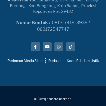
Alamat Kantor :
Bengkong
Garama,
Kel. Tanjung
Buntung,
Kec. Bengkong, Kota Batam,
Provinsi
Kepulauan Riau 29432
Nomor Kontak :
0813-7419-3939 /
082172547747
Pedoman Media Siber
Redaksi
Kode Etik Jurnalistik
© {2021} harianhaluankepri.