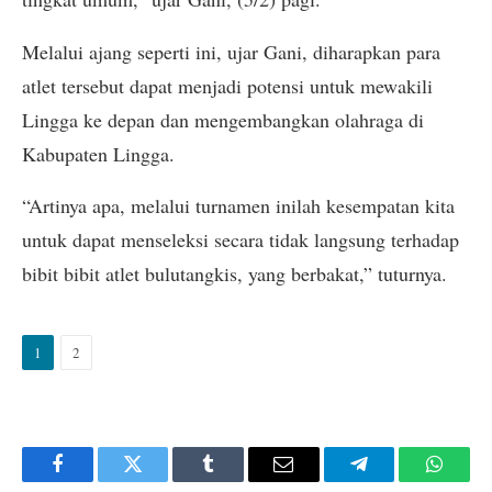
Melalui ajang seperti ini, ujar Gani, diharapkan para
atlet tersebut dapat menjadi potensi untuk mewakili
Lingga ke depan dan mengembangkan olahraga di
Kabupaten Lingga.
“Artinya apa, melalui turnamen inilah kesempatan kita
untuk dapat menseleksi secara tidak langsung terhadap
bibit bibit atlet bulutangkis, yang berbakat,” tuturnya.
1
2
Facebook
Twitter
Tumblr
Email
Telegram
Whats