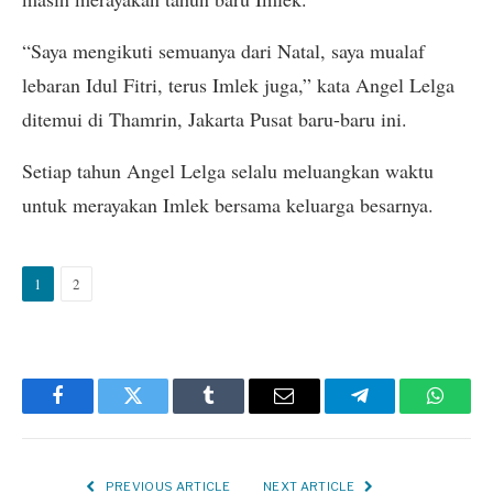
“Saya mengikuti semuanya dari Natal, saya mualaf
lebaran Idul Fitri, terus Imlek juga,” kata Angel Lelga
ditemui di Thamrin, Jakarta Pusat baru-baru ini.
Setiap tahun Angel Lelga selalu meluangkan waktu
untuk merayakan Imlek bersama keluarga besarnya.
1
2
Facebook
Twitter
Tumblr
Email
Telegram
Whats
PREVIOUS ARTICLE
NEXT ARTICLE