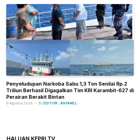
Penyeludupan Narkoba Sabu 1,3 Ton Senilai Rp.2
Triliun Berhasil Digagalkan Tim KRI Karambit-627 di
Perairan Berakit Bintan
8 Agustus 2026
By
EDITOR : ASFANEL
HALUAN KEPRI TV