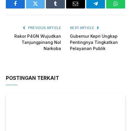
Facebook
Twitter
Tumblr
Email
Telegram
Whats
PREVIOUS ARTICLE
NEXT ARTICLE
Rakor P4GN Wujudkan
Gubernur Kepri Ungkap
Tanjungpinang Nol
Pentingnya Tingkatkan
Narkoba
Pelayanan Publik
POSTINGAN TERKAIT