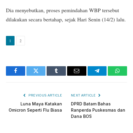
Dia menyebutkan, proses pemindahan WBP tersebut
dilakukan secara bertahap, sejak Hari Senin (14/2) lalu.
1
2
Facebook
Twitter
Tumblr
Email
Telegram
Whats
PREVIOUS ARTICLE
NEXT ARTICLE
Luna Maya Katakan
DPRD Batam Bahas
Omicron Seperti Flu Biasa
Ranperda Puskesmas dan
Dana BOS