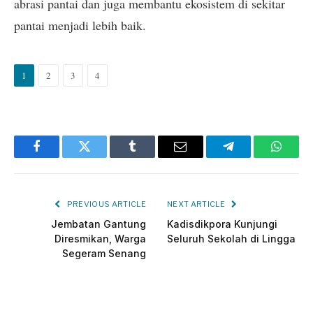
abrasi pantai dan juga membantu ekosistem di sekitar
pantai menjadi lebih baik.
1
2
3
4
Facebook
Twitter
Tumblr
Email
Telegram
Whats
PREVIOUS ARTICLE
NEXT ARTICLE
Jembatan Gantung
Kadisdikpora Kunjungi
Diresmikan, Warga
Seluruh Sekolah di Lingga
Segeram Senang