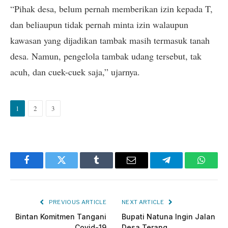
“Pihak desa, belum pernah memberikan izin kepada T,
dan beliaupun tidak pernah minta izin walaupun
kawasan yang dijadikan tambak masih termasuk tanah
desa. Namun, pengelola tambak udang tersebut, tak
acuh, dan cuek-cuek saja,” ujarnya.
1
2
3
Facebook
Twitter
Tumblr
Email
Telegram
Whats
PREVIOUS ARTICLE
NEXT ARTICLE
Bintan Komitmen Tangani
Bupati Natuna Ingin Jalan
Covid-19
Desa Terang