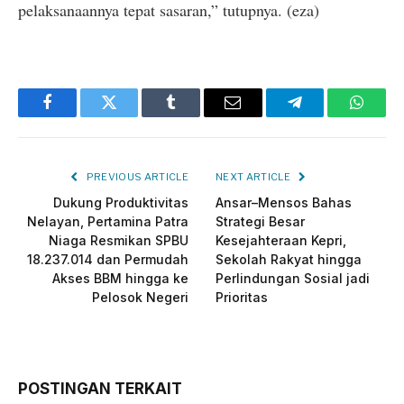
pelaksanaannya tepat sasaran,” tutupnya. (eza)
Facebook
Twitter
Tumblr
Email
Telegram
Whats
PREVIOUS ARTICLE
NEXT ARTICLE
Dukung Produktivitas
Ansar–Mensos Bahas
Nelayan, Pertamina Patra
Strategi Besar
Niaga Resmikan SPBU
Kesejahteraan Kepri,
18.237.014 dan Permudah
Sekolah Rakyat hingga
Akses BBM hingga ke
Perlindungan Sosial jadi
Pelosok Negeri
Prioritas
POSTINGAN TERKAIT