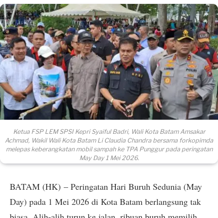
Ketua FSP LEM SPSI Kepri Syaiful Badri, Wali Kota Batam Amsakar
Achmad, Wakil Wali Kota Batam Li Claudia Chandra bersama forkopimda
melepas keberangkatan mobil sampah ke TPA Punggur pada peringatan
May Day 1 Mei 2026.
BATAM (HK) – Peringatan Hari Buruh Sedunia (May
Day) pada 1 Mei 2026 di Kota Batam berlangsung tak
biasa. Alih-alih turun ke jalan, ribuan buruh memilih