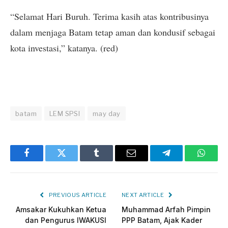
“Selamat Hari Buruh. Terima kasih atas kontribusinya
dalam menjaga Batam tetap aman dan kondusif sebagai
kota investasi,” katanya. (red)
batam
LEM SPSI
may day
Facebook
Twitter
Tumblr
Email
Telegram
Whats
PREVIOUS ARTICLE
NEXT ARTICLE
Amsakar Kukuhkan Ketua
Muhammad Arfah Pimpin
dan Pengurus IWAKUSI
PPP Batam, Ajak Kader