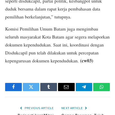
seperti disdukcapil, partai politik, kesbangpol untuk
duduk bersama dalam rapat kerja pembahasan data
pemilihan berkelanjutan,” tutupnya.
Komisi Pemilihan Umum Batam juga mengimbau
seluruh masyarakat Kota Batam agar segera melaporkan
dokumen kependudukan. Saat ini, koordinasi dengan
Disdukcapil pun telah dilakukan untuk percepatan
(cw03)
kepengurusan dokumen kependudukan.
Facebook
Twitter
Tumblr
Email
Telegram
Whats
PREVIOUS ARTICLE
NEXT ARTICLE