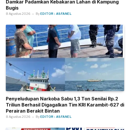
Damkar Padamkan Kebakaran Lahan di Kampung
Bugis
8 Agustus 2026
By
EDITOR : ASFANEL
Penyeludupan Narkoba Sabu 1,3 Ton Senilai Rp.2
Triliun Berhasil Digagalkan Tim KRI Karambit-627 di
Perairan Berakit Bintan
8 Agustus 2026
By
EDITOR : ASFANEL