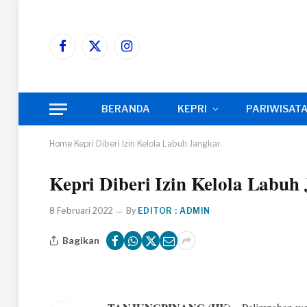
Facebook
X
Instagram
(Twitter)
BERANDA
KEPRI
PARIWISAT
Home
Kepri Diberi Izin Kelola Labuh Jangkar
Kepri Diberi Izin Kelola Labuh
8 Februari 2022
By
EDITOR : ADMIN
Bagikan