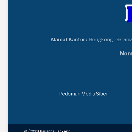
Alamat Kantor :
Bengkong
Garam
Nomo
Pedoman Media Siber
© {2021} harianhaluankepri.