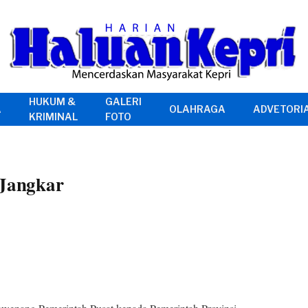
HUKUM &
GALERI
A
OLAHRAGA
ADVETORI
KRIMINAL
FOTO
 Jangkar