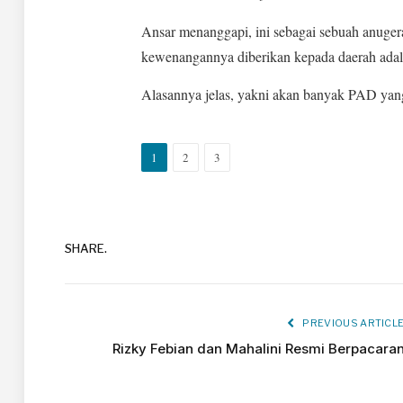
Ansar menanggapi, ini sebagai sebuah anuger
kewenangannya diberikan kepada daerah adala
Alasannya jelas, yakni akan banyak PAD yang
1
2
3
SHARE.
PREVIOUS ARTICL
Rizky Febian dan Mahalini Resmi Berpacara