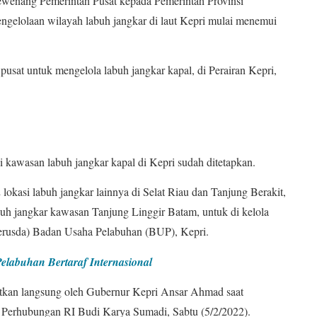
wenang Pemerintah Pusat kepada Pemerintah Provinsi
engelolaan wilayah labuh jangkar di laut Kepri mulai menemui
 pusat untuk mengelola labuh jangkar kapal, di Perairan Kepri,
 kawasan labuh jangkar kapal di Kepri sudah ditetapkan.
lokasi labuh jangkar lainnya di Selat Riau dan Tanjung Berakit,
buh jangkar kawasan Tanjung Linggir Batam, untuk di kelola
erusda) Badan Usaha Pelabuhan (BUP), Kepri.
elabuhan Bertaraf Internasional
patkan langsung oleh Gubernur Kepri Ansar Ahmad saat
 Perhubungan RI Budi Karya Sumadi, Sabtu (5/2/2022).