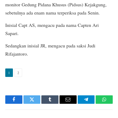
monitor Gedung Pidana Khusus (Pidsus) Kejakgung,
sebetulnya ada enam nama terperiksa pada Senin.
Inisial Capt AS, mengacu pada nama Capten Ari
Sapari.
Sedangkan inisial JR, mengacu pada saksi Judi
Rifajantoro.
1
2
Facebook
Twitter
Tumblr
Email
Telegram
Whats