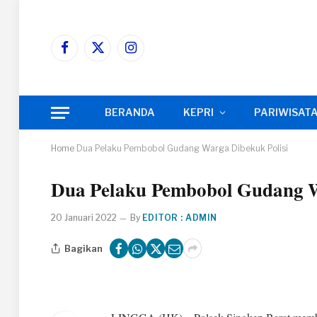
Facebook
X
Instagram
(Twitter)
BERANDA
KEPRI
PARIWISAT
Home
Dua Pelaku Pembobol Gudang Warga Dibekuk Polisi
Dua Pelaku Pembobol Gudang W
20 Januari 2022
By
EDITOR : ADMIN
Bagikan