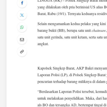
LINGGA (HK) – Polsek Singkep Barat membe
yang dilakukan oleh pria berinisial US alia
Barat, Rabu (19/1). Ternyata keduanya residi
Selain mengamankan kedua pelaku yang kini s
barang bukti (BB), berupa satu unit
chainsaw
satu unit gerinda, satu unit ketam, serta satu
angkut.
Kapolsek Singkep Barat, AKP Bakri menyampai
Laporan Polisi (LP), di Polsek Singkep Barat
pencurian terhadap barang miliknya di dala
“Berdasarkan Laporan Polisi tersebut, kemud
untuk melakukan penyelidikan. Maka, dari has
als BO dan tersangka AD, bertempat tingal d