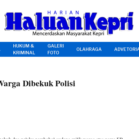
HUKUM &
GALERI
A
OLAHRAGA
ADVETORI
KRIMINAL
FOTO
arga Dibekuk Polisi