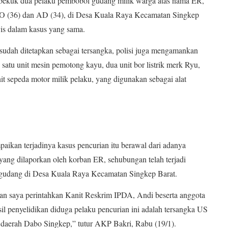
kuk dua pelaku pembobol gudang milik warga atas nama ER,
s BO (36) dan AD (34), di Desa Kuala Raya Kecamatan Singkep
vis dalam kasus yang sama.
udah ditetapkan sebagai tersangka, polisi juga mengamankan
, satu unit mesin pemotong kayu, dua unit bor listrik merk Ryu,
 unit sepeda motor milik pelaku, yang digunakan sebagai alat
kan terjadinya kasus pencurian itu berawal dari adanya
 yang dilaporkan oleh korban ER, sehubungan telah terjadi
m gudang di Desa Kuala Raya Kecamatan Singkep Barat.
ian saya perintahkan Kanit Reskrim IPDA, Andi beserta anggota
il penyelidikan diduga pelaku pencurian ini adalah tersangka US
i daerah Dabo Singkep,” tutur AKP Bakri, Rabu (19/1).