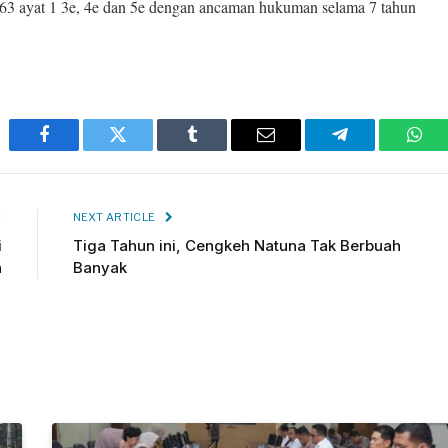
363 ayat 1 3e, 4e dan 5e dengan ancaman hukuman selama 7 tahun
Facebook
Twitter
Tumblr
Email
Telegram
Wha
E
NEXT ARTICLE
i
Tiga Tahun ini, Cengkeh Natuna Tak Berbuah
n
Banyak