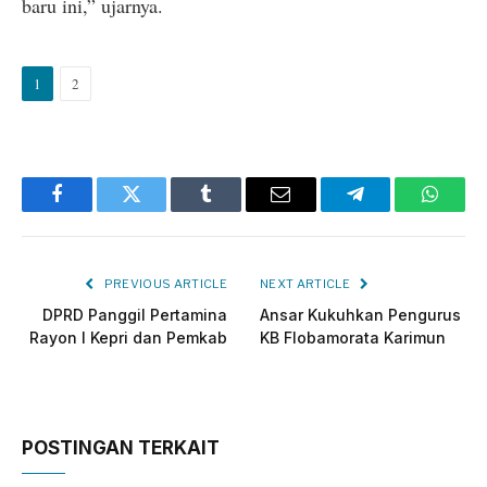
baru ini,” ujarnya.
1
2
Facebook
Twitter
Tumblr
Email
Telegram
Whats
PREVIOUS ARTICLE
NEXT ARTICLE
DPRD Panggil Pertamina
Ansar Kukuhkan Pengurus
Rayon I Kepri dan Pemkab
KB Flobamorata Karimun
POSTINGAN TERKAIT