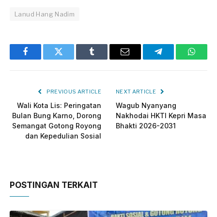
Lanud Hang Nadim
Facebook
Twitter
Tumblr
Email
Telegram
Whats
PREVIOUS ARTICLE
NEXT ARTICLE
Wali Kota Lis: Peringatan
Wagub Nyanyang
Bulan Bung Karno, Dorong
Nakhodai HKTI Kepri Masa
Semangat Gotong Royong
Bhakti 2026-2031
dan Kepedulian Sosial
POSTINGAN TERKAIT