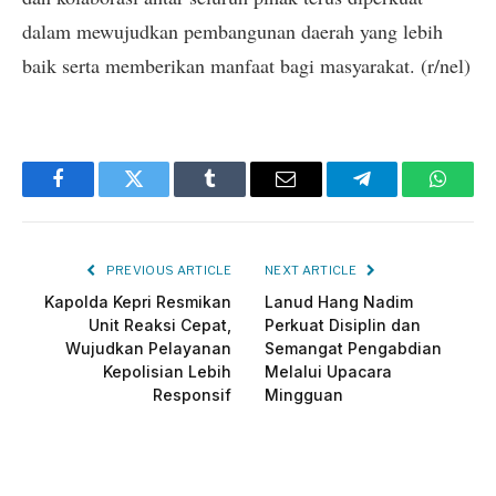
dalam mewujudkan pembangunan daerah yang lebih
baik serta memberikan manfaat bagi masyarakat. (r/nel)
Facebook
Twitter
Tumblr
Email
Telegram
Whats
PREVIOUS ARTICLE
NEXT ARTICLE
Kapolda Kepri Resmikan
Lanud Hang Nadim
Unit Reaksi Cepat,
Perkuat Disiplin dan
Wujudkan Pelayanan
Semangat Pengabdian
Kepolisian Lebih
Melalui Upacara
Responsif
Mingguan