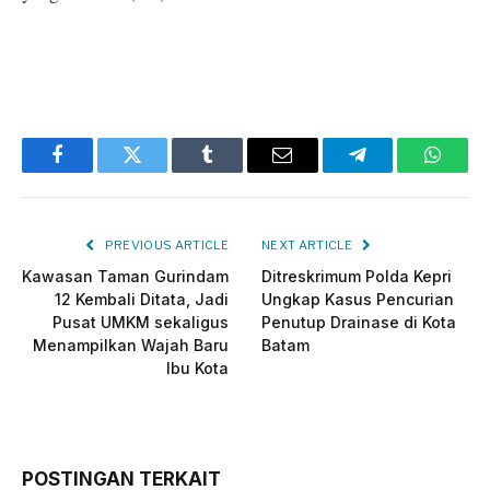
Facebook
Twitter
Tumblr
Email
Telegram
Whats
PREVIOUS ARTICLE
NEXT ARTICLE
Kawasan Taman Gurindam
Ditreskrimum Polda Kepri
12 Kembali Ditata, Jadi
Ungkap Kasus Pencurian
Pusat UMKM sekaligus
Penutup Drainase di Kota
Menampilkan Wajah Baru
Batam
Ibu Kota
POSTINGAN TERKAIT