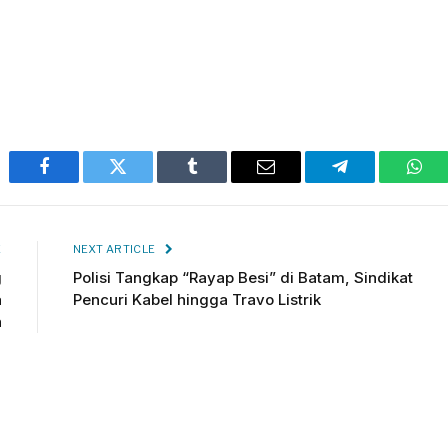
Facebook
Twitter
Tumblr
Email
Telegram
Wha
E
NEXT ARTICLE
g
Polisi Tangkap “Rayap Besi” di Batam, Sindikat
a
Pencuri Kabel hingga Travo Listrik
n