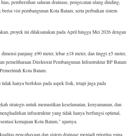
ias, pembersihan saluran drainase, pengecatan ulang dinding,
x berisi visi pembangunan Kota Batam, serta perbaikan sistem
n, proyek ini dilaksanakan pada April hingga Mei 2026 dengan
 dimensi panjang ±90 meter, lebar ±18 meter, dan tinggi ±5 meter,
ran pemeliharaan Direktorat Pembangunan Infrastruktur BP Batam
Pemerintah Kota Batam.
idak hanya berfokus pada aspek fisik, tetapi juga pada
ngkah strategis untuk memastikan keselamatan, kenyamanan, dan
menghadirkan infrastruktur yang tidak hanya berfungsi optimal,
presentasi kemajuan Kota Batam,” ujarnya.
ualitas pencahayaan dan sistem drainase menjadi prioritas guna