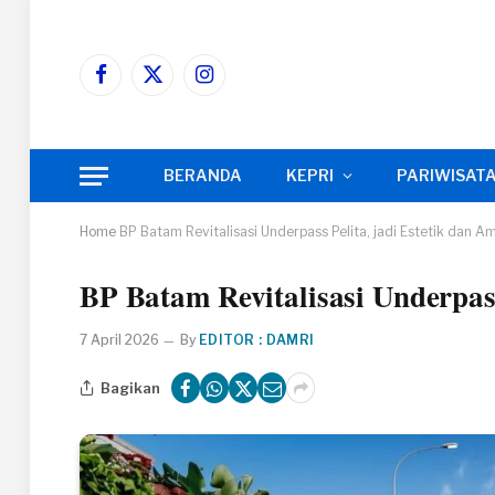
Facebook
X
Instagram
(Twitter)
BERANDA
KEPRI
PARIWISAT
Home
BP Batam Revitalisasi Underpass Pelita, jadi Estetik dan A
BP Batam Revitalisasi Underpass
7 April 2026
By
EDITOR : DAMRI
Bagikan