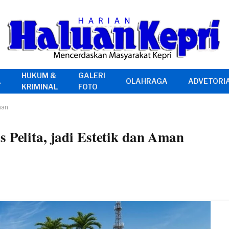
HUKUM &
GALERI
A
OLAHRAGA
ADVETORI
KRIMINAL
FOTO
man
 Pelita, jadi Estetik dan Aman