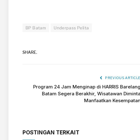
BP Batam
Underpass Pelita
SHARE.
PREVIOUS ARTICL
Program 24 Jam Menginap di HARRIS Barelan
Batam Segera Berakhir, Wisatawan Dimint
Manfaatkan Kesempata
POSTINGAN TERKAIT