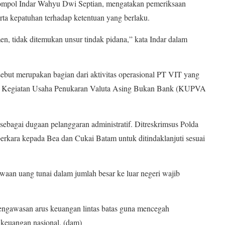
 Kompol Indar Wahyu Dwi Septian, mengatakan pemeriksaan
rta kepatuhan terhadap ketentuan yang berlaku.
en, tidak ditemukan unsur tindak pidana,” kata Indar dalam
sebut merupakan bagian dari aktivitas operasional PT VIT yang
ara Kegiatan Usaha Penukaran Valuta Asing Bukan Bank (KUPVA
 sebagai dugaan pelanggaran administratif. Ditreskrimsus Polda
rkara kepada Bea dan Cukai Batam untuk ditindaklanjuti sesuai
an uang tunai dalam jumlah besar ke luar negeri wajib
pengawasan arus keuangan lintas batas guna mencegah
 keuangan nasional. (dam)