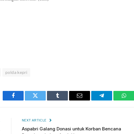
polda kepri
Facebook
Twitter
Tumblr
Email
Telegram
Wha
E
NEXT ARTICLE
,
Aspabri Galang Donasi untuk Korban Bencana