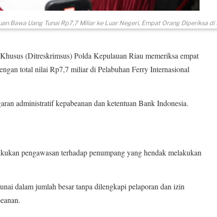
uan Bawa Uang Tunai Rp7,7 Miliar ke Luar Negeri, Empat Orang Diperiksa di
Khusus (Ditreskrimsus) Polda Kepulauan Riau memeriksa empat
an total nilai Rp7,7 miliar di Pelabuhan Ferry Internasional
aran administratif kepabeanan dan ketentuan Bank Indonesia.
melakukan pengawasan terhadap penumpang yang hendak melakukan
nai dalam jumlah besar tanpa dilengkapi pelaporan dan izin
beanan.