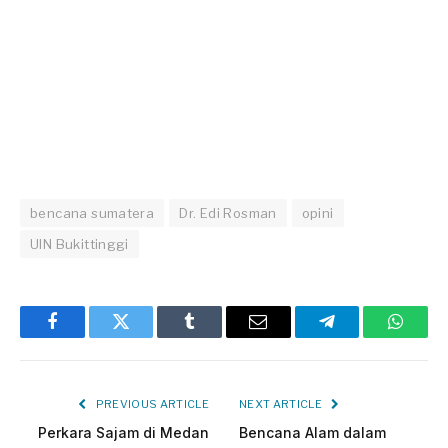
bencana sumatera
Dr. Edi Rosman
opini
UIN Bukittinggi
Facebook
Twitter
Tumblr
Email
Telegram
Whats
PREVIOUS ARTICLE
NEXT ARTICLE
Perkara Sajam di Medan
Bencana Alam dalam