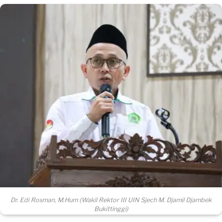
Dr. Edi Rosman, M.Hum (Wakil Rektor III UIN Sjech M. Djamil Djambek
Bukittinggi)