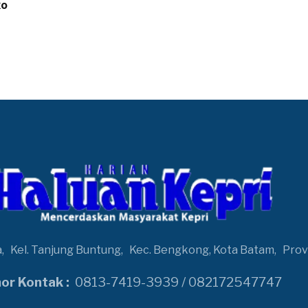
ko
a,
Kel. Tanjung Buntung,
Kec. Bengkong, Kota Batam,
Prov
r Kontak :
0813-7419-3939 / 082172547747