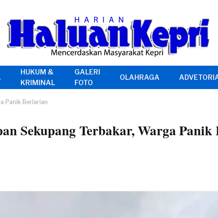
HUKUM &
GALERI
A
OLAHRAGA
ADVETORI
KRIMINAL
FOTO
 Panik Berlarian
an Sekupang Terbakar, Warga Panik 