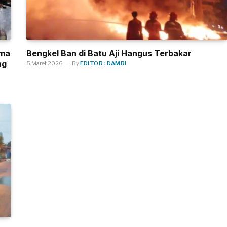
ama
Bengkel Ban di Batu Aji Hangus Terbakar
ng
5 Maret 2026
By
EDITOR : DAMRI