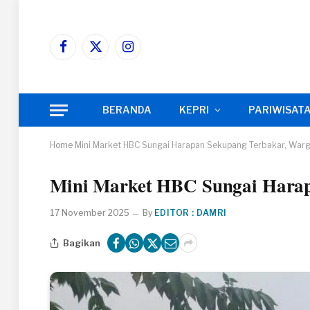
Facebook
X
Instagram
(Twitter)
BERANDA
KEPRI
PARIWISAT
Home
Mini Market HBC Sungai Harapan Sekupang Terbakar, Warga
Mini Market HBC Sungai Harap
17 November 2025
By
EDITOR : DAMRI
Bagikan