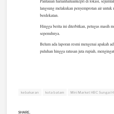
Pantauan harianhaluankepri di lokasi, sejuml
langsung melakukan penyemprotan air untuk 
berdekatan.
Hingga berita ini diterbitkan, petugas masih 
sepenuhnya.
Belum ada laporan resmi mengenai apakah ada
puluhan hingga ratusan juta rupiah, menginga
kebakaran
kota batam
Mini Market HBC Sungai 
SHARE.