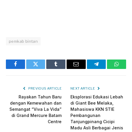
pemkab bintan
Facebook
Twitter
Tumblr
Email
Telegram
Whats
PREVIOUS ARTICLE
NEXT ARTICLE
Rayakan Tahun Baru
Eksplorasi Edukasi Lebah
dengan Kemewahan dan
di Giant Bee Melaka,
Semangat “Viva La Vida”
Mahasiswa KKN STIE
di Grand Mercure Batam
Pembangunan
Centre
Tanjungpinang Cicipi
Madu Asli Berbagai Jenis