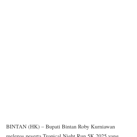
BINTAN (HK) – Bupati Bintan Roby Kurniawan
melepas peserta Tropical Night Run 5K 2025 yang