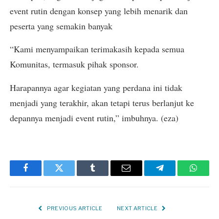
event rutin dengan konsep yang lebih menarik dan
peserta yang semakin banyak
“Kami menyampaikan terimakasih kepada semua
Komunitas, termasuk pihak sponsor.
Harapannya agar kegiatan yang perdana ini tidak
menjadi yang terakhir, akan tetapi terus berlanjut ke
depannya menjadi event rutin,” imbuhnya. (eza)
Facebook
Twitter
Tumblr
Email
Telegram
Whats
PREVIOUS ARTICLE
NEXT ARTICLE