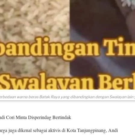
erbedaan warna beras Batak Raya yang dibandingkan dengan Swalayan lain y
di Cori Minta Disperindag Bertindak
juga dikenal sebagai aktivis di Kota Tanjungpinang, Andi