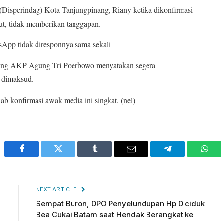
(Disperindag) Kota Tanjungpinang, Riany ketika dikonfirmasi
ebut, tidak memberikan tanggapan.
tsApp tidak diresponnya sama sekali
inang AKP Agung Tri Poerbowo menyatakan segera
s dimaksud.
b konfirmasi awak media ini singkat. (nel)
Facebook
Twitter
Tumblr
Email
Telegram
Wha
E
NEXT ARTICLE
i
Sempat Buron, DPO Penyelundupan Hp Diciduk
m
Bea Cukai Batam saat Hendak Berangkat ke