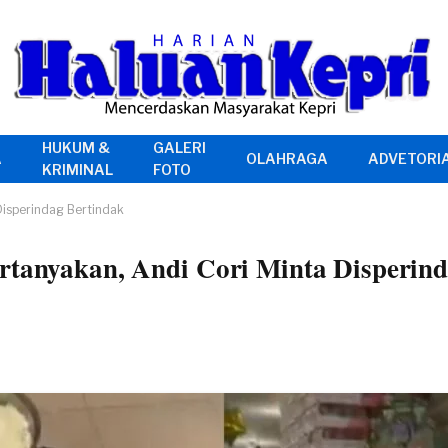
HUKUM &
GALERI
A
OLAHRAGA
ADVETORI
KRIMINAL
FOTO
Disperindag Bertindak
rtanyakan, Andi Cori Minta Disperin