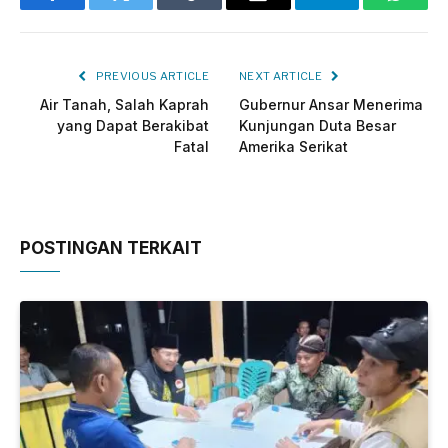
Facebook
Twitter
Tumblr
Email
Telegram
Whats
PREVIOUS ARTICLE
NEXT ARTICLE
Air Tanah, Salah Kaprah
Gubernur Ansar Menerima
yang Dapat Berakibat
Kunjungan Duta Besar
Fatal
Amerika Serikat
POSTINGAN TERKAIT