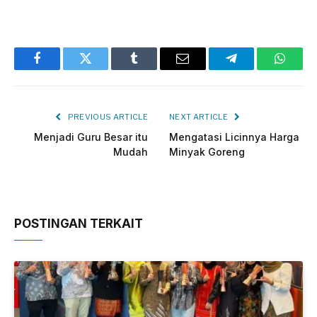
Facebook
Twitter
Tumblr
Email
Telegram
Whats
PREVIOUS ARTICLE
NEXT ARTICLE
Menjadi Guru Besar itu
Mengatasi Licinnya Harga
Mudah
Minyak Goreng
POSTINGAN TERKAIT