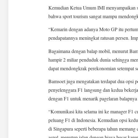
Kemudian Ketua Umum IMI menyampaikan su
bahwa sport tourism sangat mampu mendongk
“Kemarin dengan adanya Moto GP itu pertum
pendapatannya meningkat ratusan persen. Impa
Bagaimana dengan balap mobil, menurut Bamso
hampir 2 miliar penduduk dunia sehingga meng
dapat mendongkrak perekonomian setempat se
Bamsoet juga mengatakan terdapat dua opsi p
penyelenggara F1 langsung dan kedua bekerj
dengan F1 untuk menarik pagelaran balapnya 
“Komunikasi kita selama ini ke manager F1 
peluang F1 di Indonesia. Kemudian opsi kedua
di Singapura seperti beberapa tahun memang 
aspal, menutup jalan dengan biaya besar karen