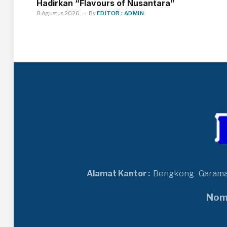
Hadirkan “Flavours of Nusantara”
8 Agustus 2026
By
EDITOR : ADMIN
Alamat Kantor :
Bengkong
Garam
Nomo