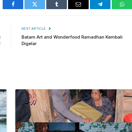
Facebook
Twitter
Tumblr
Email
Telegram
Wha
E
NEXT ARTICLE
i
Batam Art and Wonderfood Ramadhan Kembali
2
Digelar