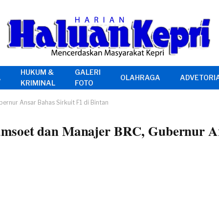
HUKUM &
GALERI
A
OLAHRAGA
ADVETORI
KRIMINAL
FOTO
rnur Ansar Bahas Sirkuit F1 di Bintan
msoet dan Manajer BRC, Gubernur An