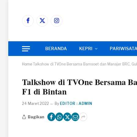
Facebook
X
Instagram
(Twitter)
BERANDA
KEPRI
PARIWISAT
Home
Talkshow di TVOne Bersama Bamsoet dan Manajer BRC, Gube
Talkshow di TVOne Bersama Ba
F1 di Bintan
24 Maret 2022
By
EDITOR : ADMIN
Bagikan