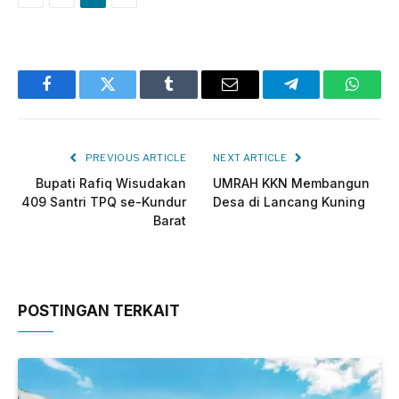
Facebook
Twitter
Tumblr
Email
Telegram
Whats
PREVIOUS ARTICLE
NEXT ARTICLE
Bupati Rafiq Wisudakan
UMRAH KKN Membangun
409 Santri TPQ se-Kundur
Desa di Lancang Kuning
Barat
POSTINGAN TERKAIT