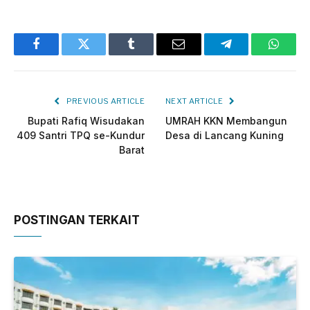
Facebook
Twitter
Tumblr
Email
Telegram
Whats
PREVIOUS ARTICLE
NEXT ARTICLE
Bupati Rafiq Wisudakan
UMRAH KKN Membangun
409 Santri TPQ se-Kundur
Desa di Lancang Kuning
Barat
POSTINGAN TERKAIT