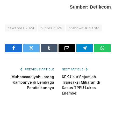
Sumber: Detikcom
cawapres 2024
pilpres 2024
prabowo subianto
Facebook
Twitter
Tumblr
Email
Telegram
Whats
PREVIOUS ARTICLE
NEXT ARTICLE
Muhammadiyah Larang
KPK Usut Sejumlah
Kampanye di Lembaga
Transaksi Miliaran di
Pendidikannya
Kasus TPPU Lukas
Enembe