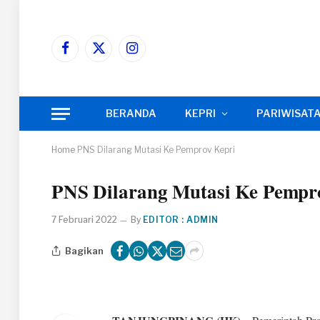
Facebook
X
Instagram
(Twitter)
BERANDA
KEPRI
PARIWISAT
Home
PNS Dilarang Mutasi Ke Pemprov Kepri
PNS Dilarang Mutasi Ke Pempr
7 Februari 2022
By
EDITOR : ADMIN
Bagikan