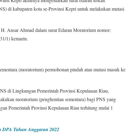
vinsi Kepri akhirnya mengeluarkan surat edaran terkait
NS) di kabupaten kota se-Provinsi Kepri untuk melakukan mutasi
i, H. Ansar Ahmad dalam surat Edaran Moratorium nomor:
1/1) kemarin.
ementara (moratorium) permohonan pindah atau mutasi masuk ke
NS di Lingkungan Pemerintah Provinsi Kepulauan Riau,
lakukan moratorium (penghentian sementara) bagi PNS yang
an Pemerintah Provinsi Kepulauan Riau terhitung mulai 1
n DPA Tahun Anggaran 2022