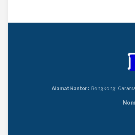
Alamat Kantor :
Bengkong
Garam
Nomo