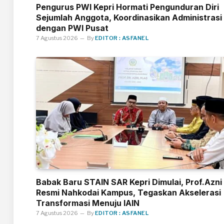
Pengurus PWI Kepri Hormati Pengunduran Diri
Sejumlah Anggota, Koordinasikan Administrasi
dengan PWI Pusat
7 Agustus 2026
By
EDITOR : ASFANEL
Babak Baru STAIN SAR Kepri Dimulai, Prof.Azni
Resmi Nahkodai Kampus, Tegaskan Akselerasi
Transformasi Menuju IAIN
7 Agustus 2026
By
EDITOR : ASFANEL