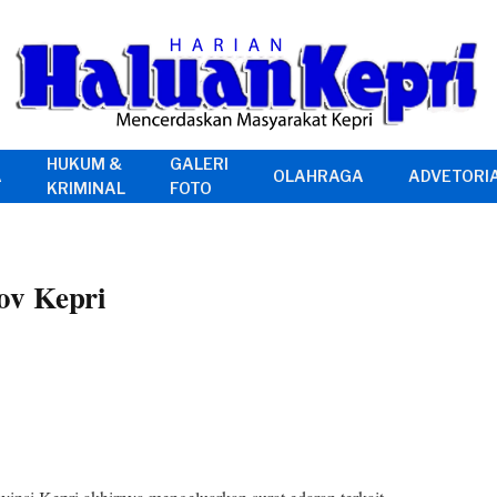
HUKUM &
GALERI
A
OLAHRAGA
ADVETORI
KRIMINAL
FOTO
ov Kepri