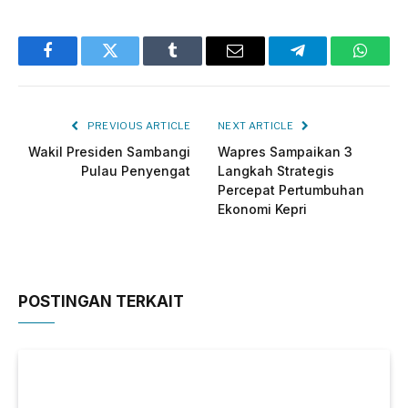
Facebook
Twitter
Tumblr
Email
Telegram
Whats
PREVIOUS ARTICLE
NEXT ARTICLE
Wakil Presiden Sambangi
Wapres Sampaikan 3
Pulau Penyengat
Langkah Strategis
Percepat Pertumbuhan
Ekonomi Kepri
POSTINGAN TERKAIT