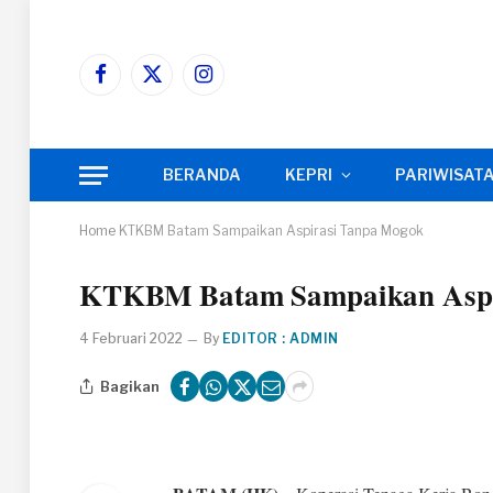
Facebook
X
Instagram
(Twitter)
BERANDA
KEPRI
PARIWISAT
Home
KTKBM Batam Sampaikan Aspirasi Tanpa Mogok
KTKBM Batam Sampaikan Aspi
4 Februari 2022
By
EDITOR : ADMIN
Bagikan