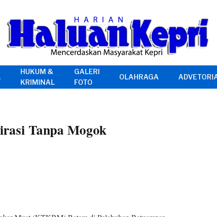
HUKUM &
GALERI
A
OLAHRAGA
ADVETORI
KRIMINAL
FOTO
rasi Tanpa Mogok