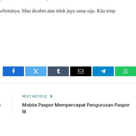
sebetulnya. Mau dicabut atau tidak juga sama saja. Kita tetap
Facebook
Twitter
Tumblr
Email
Telegram
Wha
E
NEXT ARTICLE
n
Mobile Paspor Mempercepat Pengurusan Paspor
RI