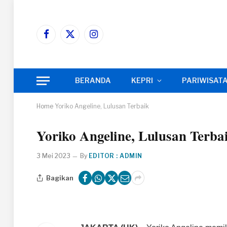
Facebook
X
Instagram
(Twitter)
BERANDA
KEPRI
PARIWISAT
Home
Yoriko Angeline, Lulusan Terbaik
Yoriko Angeline, Lulusan Terba
3 Mei 2023
By
EDITOR : ADMIN
Bagikan