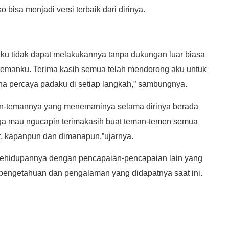
isa menjadi versi terbaik dari dirinya.
 aku tidak dapat melakukannya tanpa dukungan luar biasa
n-temanku. Terima kasih semua telah mendorong aku untuk
rena percaya padaku di setiap langkah,” sambungnya.
man-temannya yang menemaninya selama dirinya berada
 juga mau ngucapin terimakasih buat teman-temen semua
at, kapanpun dan dimanapun,”ujarnya.
i kehidupannya dengan pencapaian-pencapaian lain yang
pengetahuan dan pengalaman yang didapatnya saat ini.