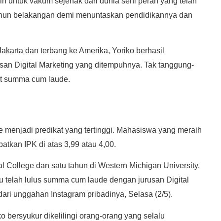
ih untuk vakum sejenak dari dunia seni peran yang telah
hun belakangan demi menuntaskan pendidikannya dan
akarta dan terbang ke Amerika, Yoriko berhasil
an Digital Marketing yang ditempuhnya. Tak tanggung-
kat summa cum laude.
 menjadi predikat yang tertinggi. Mahasiswa yang meraih
tkan IPK di atas 3,99 atau 4,00.
nal College dan satu tahun di Western Michigan University,
elah lulus summa cum laude dengan jurusan Digital
p dari unggahan Instagram pribadinya, Selasa (2/5).
o bersyukur dikelilingi orang-orang yang selalu