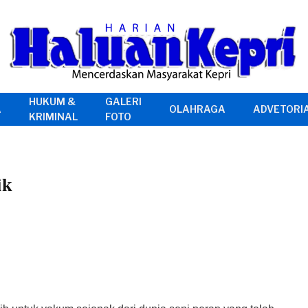
HUKUM &
GALERI
A
OLAHRAGA
ADVETORI
KRIMINAL
FOTO
ik