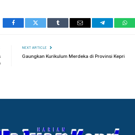
Facebook
Twitter
Tumblr
Email
Telegram
Wha
E
NEXT ARTICLE
s
Gaungkan Kurikulum Merdeka di Provinsi Kepri
s